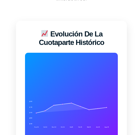
Evolución De La
Cuotaparte Histórico
$2.00
$1.60
$1.20
$0.80
$0.40
Sep-24
Oct-24
Nov-24
Dic-24
Ene-25
Feb-25
Mar-25
Abr-25
Ago-25