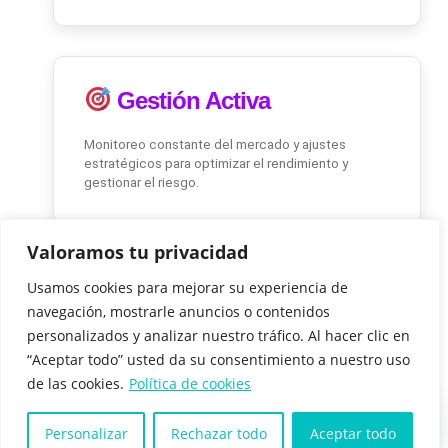
Gestión Activa
Monitoreo constante del mercado y ajustes
estratégicos para optimizar el rendimiento y
gestionar el riesgo.
Valoramos tu privacidad
Usamos cookies para mejorar su experiencia de
Acceso Premium
navegación, mostrarle anuncios o contenidos
personalizados y analizar nuestro tráfico. Al hacer clic en
Acceso a activos y estrategias que normalmente
“Aceptar todo” usted da su consentimiento a nuestro uso
requieren inversiones individuales significativas en
múltiples exchanges.
de las cookies.
Política de cookies
Personalizar
Rechazar todo
Aceptar todo